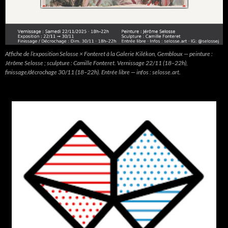
Affiche de l’exposition Selosse × Fonteret à la Galerie Kilékon, Gembloux — peinture :
Jérôme Selosse ; sculpture : Camille Fonteret. Vernissage 22/11 (18–22h),
finissage/décrochage 30/11 (18–22h). Entrée libre — infos : selosse.art.