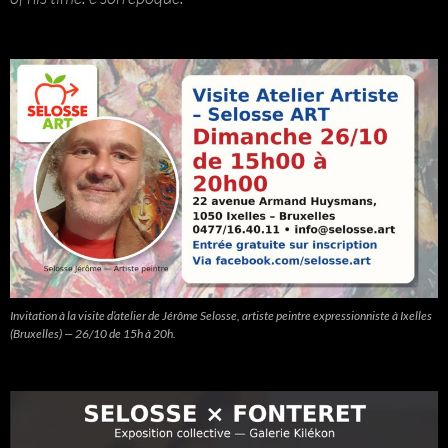
Invitation à la visite d’atelier de Jérôme Selosse, artiste peintre expressionniste à Ixelles
(Bruxelles) — 26/10 de 15h à 20h.