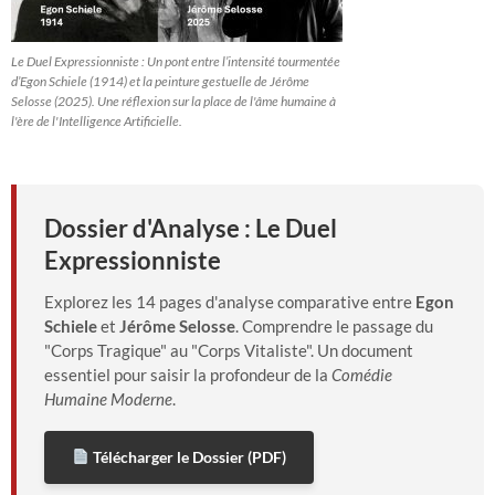
Le Duel Expressionniste : Un pont entre l’intensité tourmentée
d’Egon Schiele (1914) et la peinture gestuelle de Jérôme
Selosse (2025). Une réflexion sur la place de l'âme humaine à
l'ère de l'Intelligence Artificielle.
Dossier d'Analyse : Le Duel
Expressionniste
Explorez les 14 pages d'analyse comparative entre
Egon
Schiele
et
Jérôme Selosse
. Comprendre le passage du
"Corps Tragique" au "Corps Vitaliste". Un document
essentiel pour saisir la profondeur de la
Comédie
Humaine Moderne
.
Télécharger le Dossier (PDF)