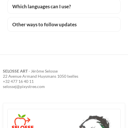
Which languages can I use?
Other ways to follow updates
SELOSSE ART
- Jérôme Selosse
22 Avenue Armand Huysmans 1050 Ixelles
+32 477 16 40 11
selossej@pixystree.com