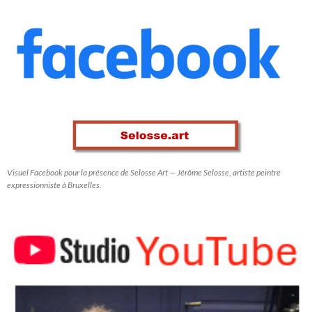
Visuel Facebook pour la présence de Selosse Art — Jérôme Selosse, artiste peintre
expressionniste à Bruxelles.