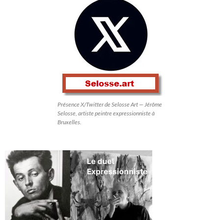
Présence X/Twitter de Selosse Art — Jérôme
Selosse, artiste peintre expressionniste à
Bruxelles.