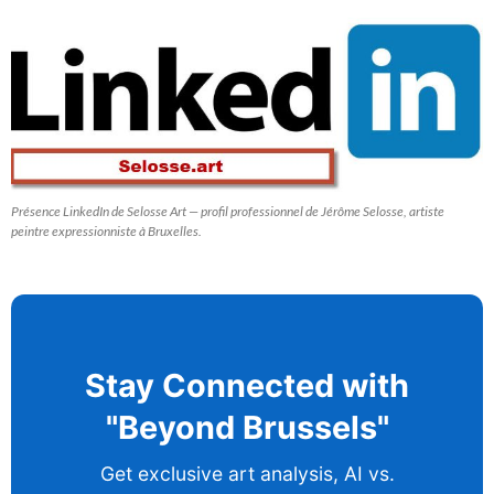
Présence LinkedIn de Selosse Art — profil professionnel de Jérôme Selosse, artiste
peintre expressionniste à Bruxelles.
Stay Connected with
"Beyond Brussels"
Get exclusive art analysis, AI vs.