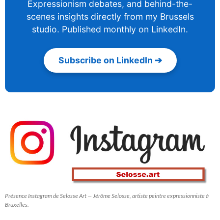
Expressionism debates, and behind-the-
scenes insights directly from my Brussels
studio. Published monthly on LinkedIn.
Subscribe on LinkedIn ➔
Présence Instagram de Selosse Art — Jérôme Selosse, artiste peintre expressionniste à
Bruxelles.