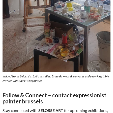
Inside Jérôme Selosse’s studio in Ixelles, Brussels — easel, canvases and a working table
covered with paints and palettes.
Follow & Connect
– contact expressionist
painter brussels
Stay connected with
SELOSSE ART
for upcoming exhibitions,