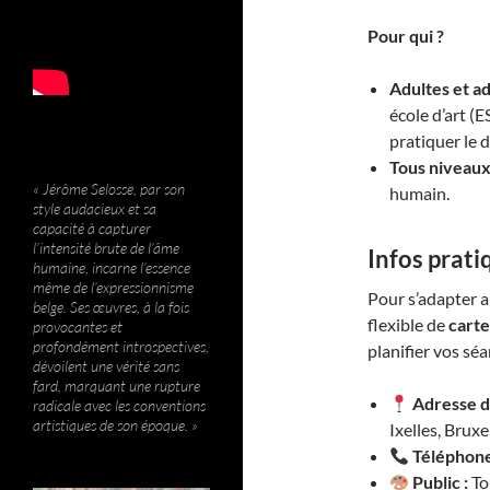
Pour qui ?
Adultes et ad
école d’art (
pratiquer le d
Tous niveaux
« Jérôme Selosse, par son
humain.
style audacieux et sa
capacité à capturer
l’intensité brute de l’âme
Infos prati
humaine, incarne l’essence
même de l’expressionnisme
Pour s’adapter 
belge. Ses œuvres, à la fois
flexible de
carte
provocantes et
profondément introspectives,
planifier vos séa
dévoilent une vérité sans
fard, marquant une rupture
Adresse de
radicale avec les conventions
artistiques de son époque. »
Ixelles, Bruxe
Téléphone
Public :
To