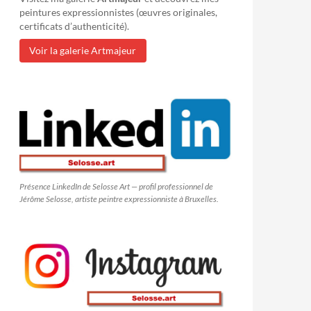
peintures expressionnistes (œuvres originales,
certificats d’authenticité).
Voir la galerie Artmajeur
Présence LinkedIn de Selosse Art — profil professionnel de
Jérôme Selosse, artiste peintre expressionniste à Bruxelles.