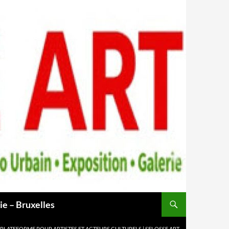
ie – Bruxelles
 PLATEFORME POUR ARTISTES ET ACTEURS CULTURELS | SELOSSE ART