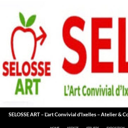
Aller
au
contenu
Recherche
SELOSSE ART – L'art Convivial d'Ixelles – Atelier & C
HOME
ARTISTE
ATELIERS
EXPOSITION