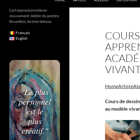
L'art expressionniste en
mouvement: Atelier du peintre
Bruxellois Jérôme Selosse.
COURS 
Français
English
APPRE
ACADÉ
VIVAN
Home
Artiste
Ate
"Le plus
personnel
Cours de dessin 
est le
au modèle viva
plus
créatif."