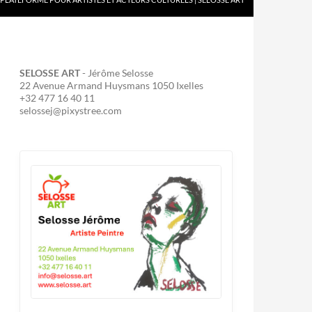
SELOSSE ART
- Jérôme Selosse
22 Avenue Armand Huysmans 1050 Ixelles
+32 477 16 40 11
selossej@pixystree.com