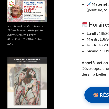
Matériel :
(peinture, toi
Horaires
Invitation à la visite d’atelier de
Jérôme Selosse, artiste peintre
Lundi :
18h30
expressionniste à Ixelles
Mardi :
18h30
(Bruxelles) — 26/10 de 15h à
20h.
Jeudi :
18h30
Samedi :
10h
Appel à l’action 
Développez une m
dessin à Ixelles.
RÉS