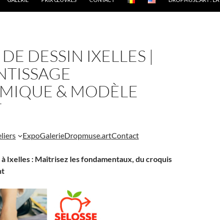
DE DESSIN IXELLES |
NTISSAGE
MIQUE & MODÈLE
T
liers
Expo
Galerie
Dropmuse.art
Contact
à Ixelles : Maîtrisez les fondamentaux, du croquis
nt