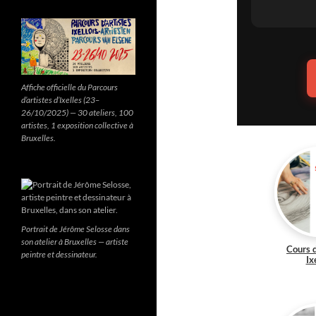
Affiche officielle du Parcours
d’artistes d’Ixelles (23–
26/10/2025) — 30 ateliers, 100
artistes, 1 exposition collective à
Bruxelles.
Portrait de Jérôme Selosse dans
son atelier à Bruxelles — artiste
Cours 
peintre et dessinateur.
Ix