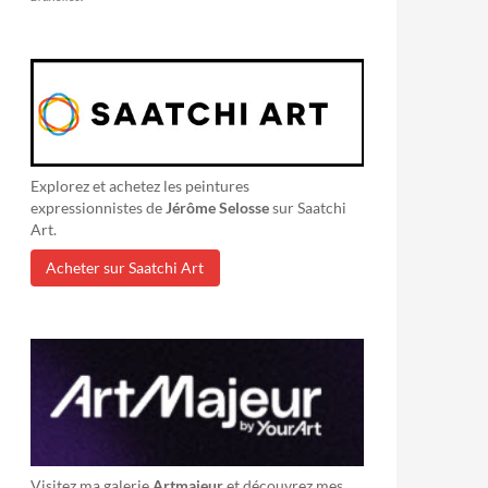
Explorez et achetez les peintures
expressionnistes de
Jérôme Selosse
sur Saatchi
Art.
Acheter sur Saatchi Art
Visitez ma galerie
Artmajeur
et découvrez mes