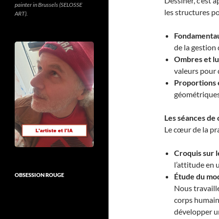
Dessiner, c’est
painter in Brussels (SELOSSE
les structures p
ART).
Fondamentaux
de la gestion 
Ombres et lu
valeurs pour 
Proportions 
géométriques
Les séances de 
Le cœur de la pr
Croquis sur le
l’attitude en 
OBSESSION ROUGE
Étude du mod
Nous travaille
corps humain 
développer u