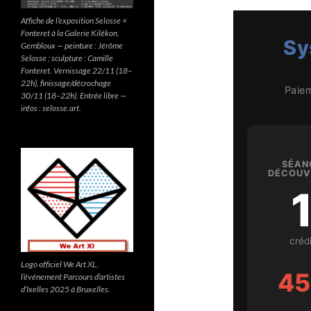
Affiche de l’exposition Selosse ×
Fonteret à la Galerie Kilékon,
Sy
Gembloux — peinture : Jérôme
Selosse ; sculpture : Camille
Fonteret. Vernissage 22/11 (18–
22h), finissage/décrochage
Paiem
30/11 (18–22h). Entrée libre —
infos : selosse.art.
SÉAN
DÉCOUV
crédi
Logo officiel We Art XL,
45
l’événement Parcours d’artistes
d’Ixelles 2025 à Bruxelles.