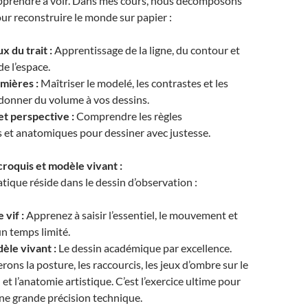
 apprendre à voir. Dans mes cours, nous décomposons
our reconstruire le monde sur papier :
 du trait :
Apprentissage de la ligne, du contour et
de l’espace.
mières :
Maîtriser le modelé, les contrastes et les
donner du volume à vos dessins.
et perspective :
Comprendre les règles
 et anatomiques pour dessiner avec justesse.
croquis et modèle vivant :
atique réside dans le dessin d’observation :
 vif :
Apprenez à saisir l’essentiel, le mouvement et
un temps limité.
èle vivant :
Le dessin académique par excellence.
rons la posture, les raccourcis, les jeux d’ombre sur le
et l’anatomie artistique. C’est l’exercice ultime pour
ne grande précision technique.