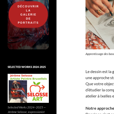
DÉCOUVRIR
LA
GALERIE
DE
PORTRAITS
Apprentissage des base
SELECTED WORKS 2024-2025
Le dessin est la
une approche st
Que votre objecti
d’étudier la com
atelier à Ixelles 
Selected Works 2024–2025 —
Notre approche
Jérôme Selosse, expressionist