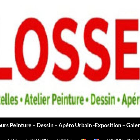
ours Peinture – Dessin – Apéro Urbain -Exposition – Galer
GALERIE
PRIX ŒUVRES
CONTACT
DROPMUSE.ART : LA