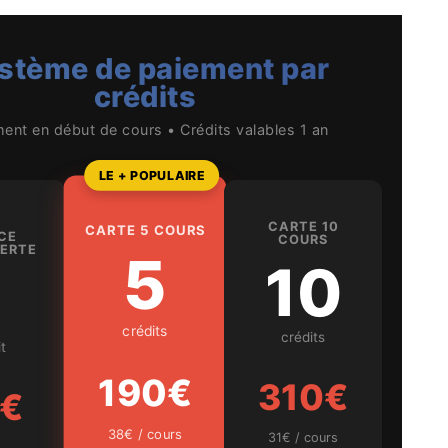
stème de paiement par
crédits
ent en début de cours • Crédits valables 1 an
LE + POPULAIRE
CARTE 10
CARTE 5 COURS
CE
COURS
ERTE
5
10
1
crédits
crédits
t
190€
310€
€
38€ / cours
31€ / cours