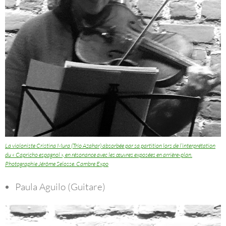
La violoniste Cristina Mura (Trío Azahar) absorbée par sa partition lors de l’interprétation
du « Capricho espagnol », en résonance avec les œuvres exposées en arrière-plan.
Photographie Jérôme Selosse. Cambre Expo
Paula Aguilo (Guitare)