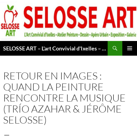
Aller
au
contenu
Recherche
SELOSSE ART – L'art Convivial d'Ixelles – Atelier & Cours Peinture – Dessin – Apéro Urbain -Exposition – Galerie – Bruxelles
MENU
PRINCI
RETOUR EN IMAGES :
QUAND LA PEINTURE
RENCONTRE LA MUSIQUE
(TRÍO AZAHAR & JÉRÔME
SELOSSE)