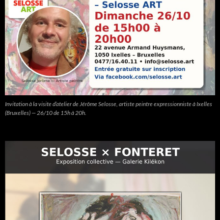
Invitation à la visite d’atelier de Jérôme Selosse, artiste peintre expressionniste à Ixelles
(Bruxelles) — 26/10 de 15h à 20h.