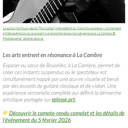
La guitariste Paula Aguilo (Trío Azahar) interprétant le « Capricho espagnol ». Un moment
d’intense émotion où le concert live rencontre l’exposition de peinture à La Cambre. ©
Photographie : Jérôme Selosse.
Les arts entrent en résonance à La Cambre
Exposer au cœur de Bruxelles, à La Cambre, permet de
créer ces instants suspendus où le spectateur est
simultanément happé par une œuvre visuelle et bercé
par des accords de guitare classique et de violon. Une
expérience sensorielle complète qui définit la démarche
artistique partagée sur
selosse.art
.
Découvrir le compte-rendu complet et les détails de
l’événement du 5 février 2026