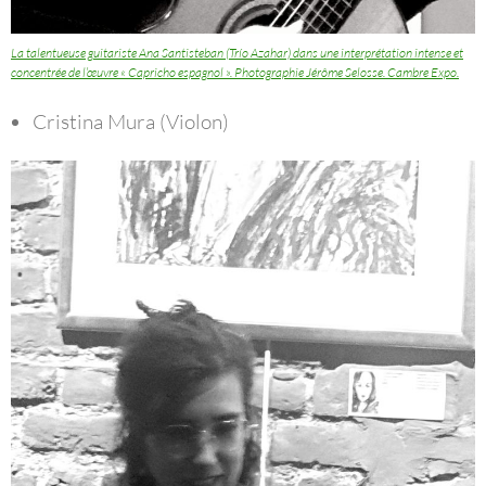
La talentueuse guitariste Ana Santisteban (Trío Azahar) dans une interprétation intense et
concentrée de l’œuvre « Capricho espagnol ». Photographie Jérôme Selosse. Cambre Expo.
Cristina Mura (Violon)