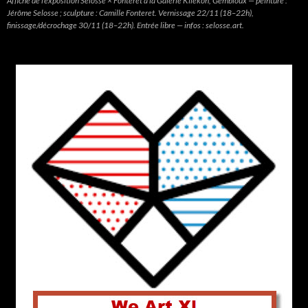
Affiche de l’exposition Selosse × Fonteret à la Galerie Kilékon, Gembloux — peinture :
Jérôme Selosse ; sculpture : Camille Fonteret. Vernissage 22/11 (18–22h),
finissage/décrochage 30/11 (18–22h). Entrée libre — infos : selosse.art.