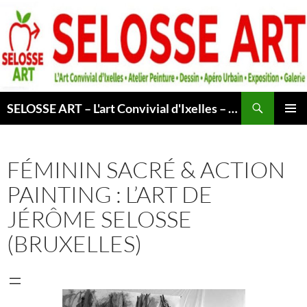
Aller
au
contenu
Recherche
SELOSSE ART – L'art Convivial d'Ixelles – Atelier & Cours Peinture – Dessin – Apéro Urbain -Exposition – Galerie – Bruxelles
MENU
PRINCI
FÉMININ SACRÉ & ACTION
PAINTING : L’ART DE
JÉRÔME SELOSSE
(BRUXELLES)