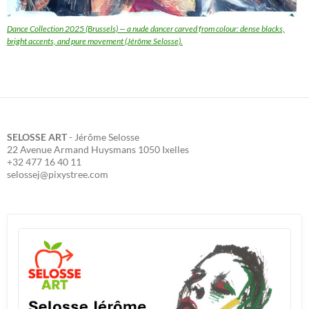
Dance Collection 2025 (Brussels) — a nude dancer carved from colour: dense blacks,
bright accents, and pure movement (Jérôme Selosse).
SELOSSE ART
- Jérôme Selosse
22 Avenue Armand Huysmans 1050 Ixelles
+32 477 16 40 11
selossej@pixystree.com