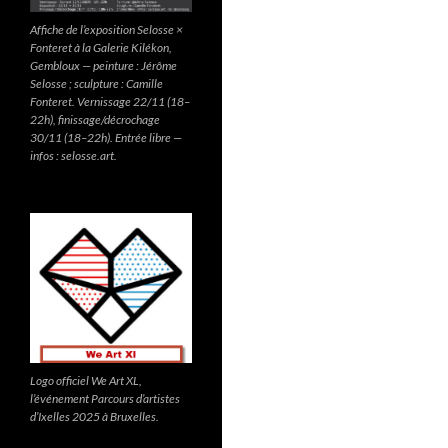
Affiche de l’exposition Selosse ×
Fonteret à la Galerie Kilékon,
Gembloux — peinture : Jérôme
Selosse ; sculpture : Camille
Fonteret. Vernissage 22/11 (18–
22h), finissage/décrochage
30/11 (18–22h). Entrée libre —
infos : selosse.art.
Logo officiel We Art XL,
l’événement Parcours d’artistes
d’Ixelles 2025 à Bruxelles.