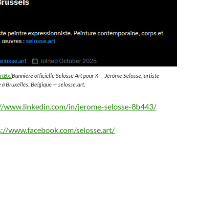
rtBxl
Bannière officielle Selosse Art pour X — Jérôme Selosse, artiste
 à Bruxelles, Belgique — selosse.art.
://www.linkedin.com/in/jerome-selosse-8b443/
s://www.facebook.com/selosse.art/