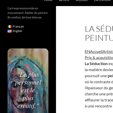
L'art expressionniste en
mouvement: Atelier du peintre
Bruxellois Jérôme Selosse.
LA SÉD
Français
English
PEINT
EN
Accueil
Artis
Prix & acquisiti
La Séduction
exp
la matière devien
"Le plus
poursuit une
pe
personnel
où le contraste 
est le
l’épaisseur du g
cherche une prés
plus
affleurer la trac
créatif."
à une rencontre 