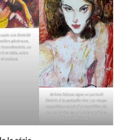
capte une féminité
atière généreuse,
s incandescents, un
it et défie, entre
 et audace.
Jérôme Selosse signe un portrait
féminin à la gestuelle vive : un visage
magnétique surgit d’un tourbillon de
rouges et d’ocres, entre sensualité et
force intérieure.