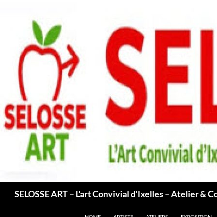
Aller
au
contenu
Recherche
SELOSSE ART – L'art Convivial d'Ixelles – Atelier & C
HOME
ARTISTE
ATELIERS
EXPOSITION