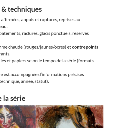
& techniques
s affirmées, appuis et ruptures, reprises au
eau.
âtements, raclures, glacis ponctuels, réserves
mme chaude (rouges/jaunes/ocres) et
contrepoints
rants.
iles et papiers selon le tempo de la série (formats
 est accompagnée d’informations précises
technique, année, statut).
la série