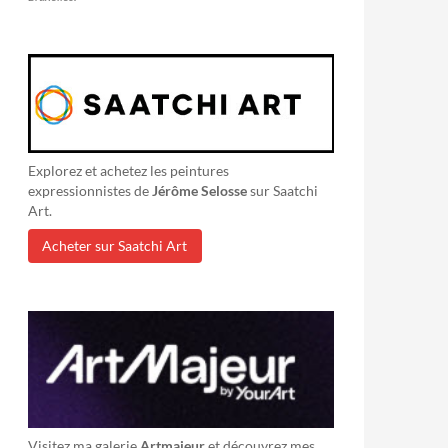
Explorez et achetez les peintures
expressionnistes de
Jérôme Selosse
sur Saatchi
Art.
Acheter sur Saatchi Art
Visitez ma galerie
Artmajeur
et découvrez mes