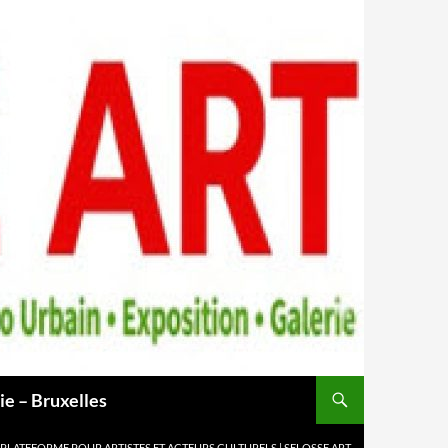
ie – Bruxelles
 PLATEFORME POUR ARTISTES ET ACTEURS CULTURELS | SELOSSE ART