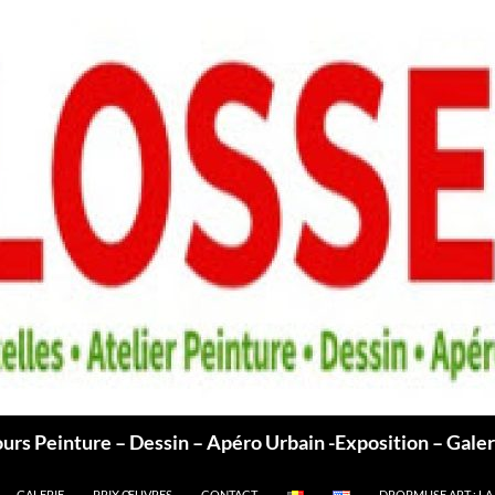
ours Peinture – Dessin – Apéro Urbain -Exposition – Galer
GALERIE
PRIX ŒUVRES
CONTACT
DROPMUSE.ART : LA