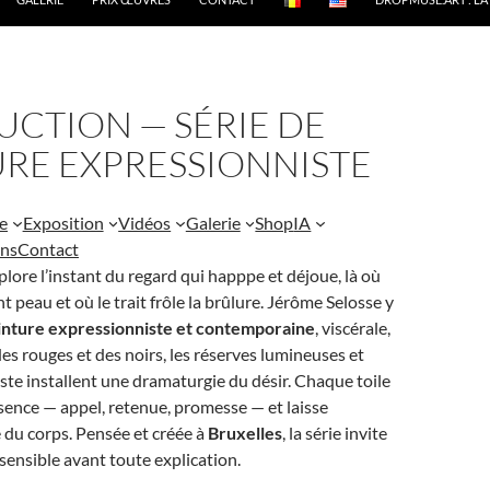
UCTION — SÉRIE DE
URE EXPRESSIONNISTE
te
Exposition
Vidéos
Galerie
Shop
IA
ons
Contact
lore l’instant du regard qui happpe et déjoue, là où
t peau et où le trait frôle la brûlure. Jérôme Selosse y
inture expressionniste et contemporaine
, viscérale,
des rouges et des noirs, les réserves lumineuses et
este installent une dramaturgie du désir. Chaque toile
ence — appel, retenue, promesse — et laisse
e du corps. Pensée et créée à
Bruxelles
, la série invite
sensible avant toute explication.