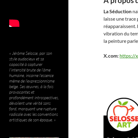
À propos d
La Séduction
naî
laisse une trace 
réapparaissent. L
vibration du temp
la peinture parle
« Jérôme Selosse, par son
X.com:
https://
style audacieux et sa
capacité à capturer
l’intensité brute de l’âme
humaine, incarne l’essence
même de l’expressionnisme
belge. Ses œuvres, à la fois
provocantes et
profondément introspectives,
dévoilent une vérité sans
fard, marquant une rupture
radicale avec les conventions
artistiques de son époque. »