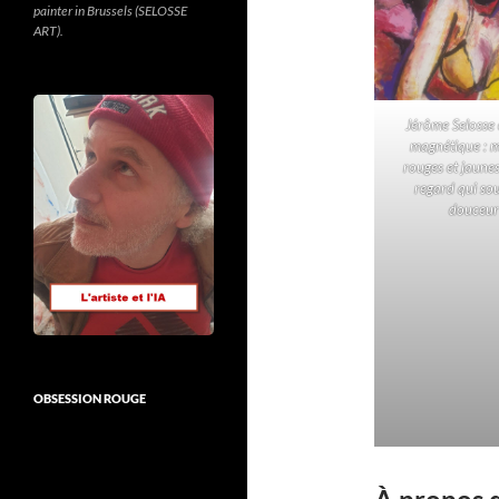
painter in Brussels (SELOSSE
ART).
Jérôme Selosse 
magnétique : m
rouges et jaune
regard qui sour
douceur
OBSESSION ROUGE