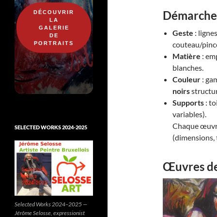
Démarche 
DÉCOUVRIR
LA
GALERIE
Geste
: ligne
DE
couteau/pinc
PORTRAITS
Matière
: emp
blanches.
Couleur
: ga
noirs
structu
Supports
: to
variables).
Chaque œuvre
SELECTED WORKS 2024-2025
(dimensions, 
Œuvres de 
Selected Works 2024–2025 —
Jérôme Selosse, expressionist