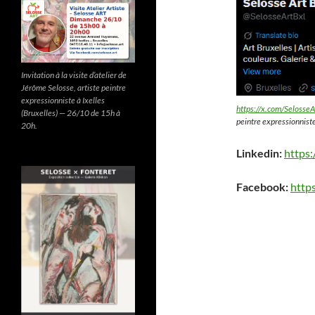
Invitation à la visite d’atelier de
Jérôme Selosse, artiste peintre
expressionniste à Ixelles
https://x.com/SelosseA
(Bruxelles) — 26/10 de 15h à
peintre expressionniste
20h.
Linkedin:
https
Facebook:
http