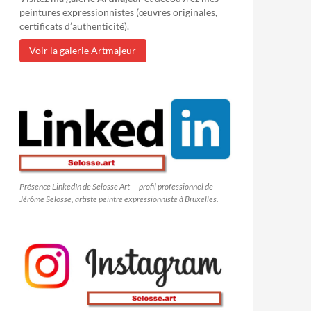
peintures expressionnistes (œuvres originales,
certificats d’authenticité).
Voir la galerie Artmajeur
Présence LinkedIn de Selosse Art — profil professionnel de
Jérôme Selosse, artiste peintre expressionniste à Bruxelles.