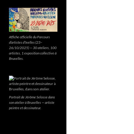
Affiche officielle du Parcours
d’artistes d’Ixelles (23–
26/10/2025) — 30 ateliers, 100
artistes, 1 exposition collective à
Bruxelles.
Portrait de Jérôme Selosse dans
son atelier à Bruxelles — artiste
peintre et dessinateur.