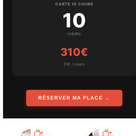
CARTE 10 COURS
10
crédits
310€
31€ / cours
RÉSERVER MA PLACE →