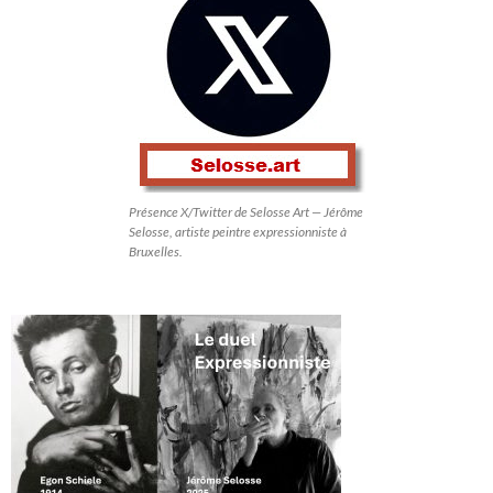
Présence X/Twitter de Selosse Art — Jérôme
Selosse, artiste peintre expressionniste à
Bruxelles.