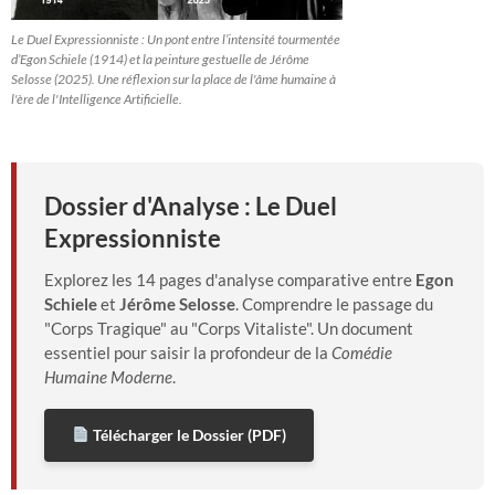
Le Duel Expressionniste : Un pont entre l’intensité tourmentée
d’Egon Schiele (1914) et la peinture gestuelle de Jérôme
Selosse (2025). Une réflexion sur la place de l'âme humaine à
l'ère de l'Intelligence Artificielle.
Dossier d'Analyse : Le Duel
Expressionniste
Explorez les 14 pages d'analyse comparative entre
Egon
Schiele
et
Jérôme Selosse
. Comprendre le passage du
"Corps Tragique" au "Corps Vitaliste". Un document
essentiel pour saisir la profondeur de la
Comédie
Humaine Moderne
.
Télécharger le Dossier (PDF)