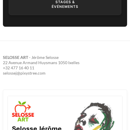
STAGES &
ÉVÉNEMENTS
SELOSSE ART
- Jérôme Selosse
22 Avenue Armand Huysmans 1050 Ixelles
+32 477 16 40 11
selossej@pixystree.com