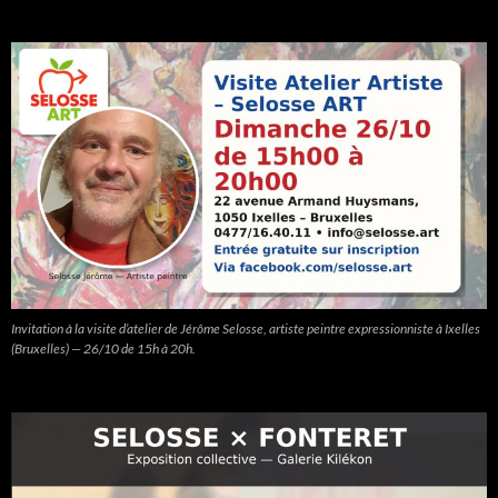
Invitation à la visite d’atelier de Jérôme Selosse, artiste peintre expressionniste à Ixelles
(Bruxelles) — 26/10 de 15h à 20h.