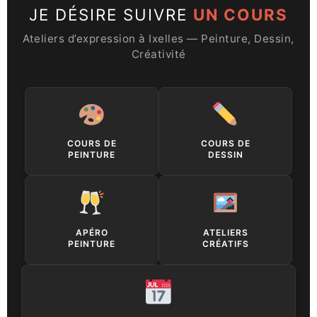
JE DÉSIRE SUIVRE
UN COURS
Ateliers d’expression à Ixelles — Peinture, Dessin,
Créativité
Description : Rejoignez nos cours de peint
Description : Cou
COURS DE
COURS DE
PEINTURE
DESSIN
Description : Un concept unique à Ixelles :
Description : Par
APÉRO
ATELIERS
PEINTURE
CRÉATIFS
Description : Stages immersif