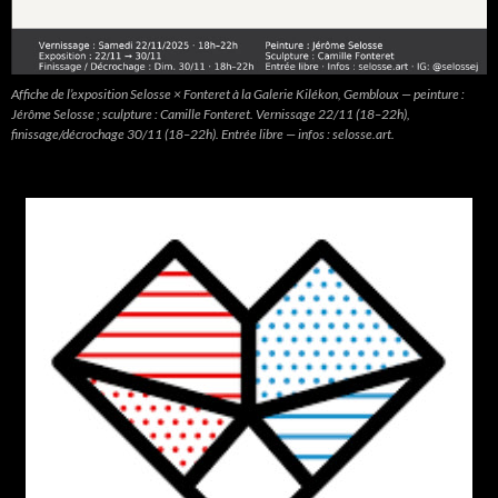
Affiche de l’exposition Selosse × Fonteret à la Galerie Kilékon, Gembloux — peinture :
Jérôme Selosse ; sculpture : Camille Fonteret. Vernissage 22/11 (18–22h),
finissage/décrochage 30/11 (18–22h). Entrée libre — infos : selosse.art.