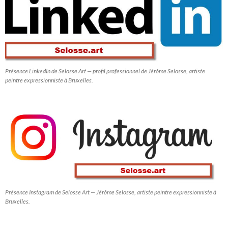
Présence LinkedIn de Selosse Art — profil professionnel de Jérôme Selosse, artiste
peintre expressionniste à Bruxelles.
Présence Instagram de Selosse Art — Jérôme Selosse, artiste peintre expressionniste à
Bruxelles.