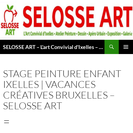
Aller
au
contenu
Recherche
SELOSSE ART – L'art Convivial d'Ixelles – Atelier & Cours Peinture – Dessin – Apéro Urbain -Exposition – Galerie – Bruxelles
MENU
PRINCI
STAGE PEINTURE ENFANT
IXELLES | VACANCES
CRÉATIVES BRUXELLES –
SELOSSE ART