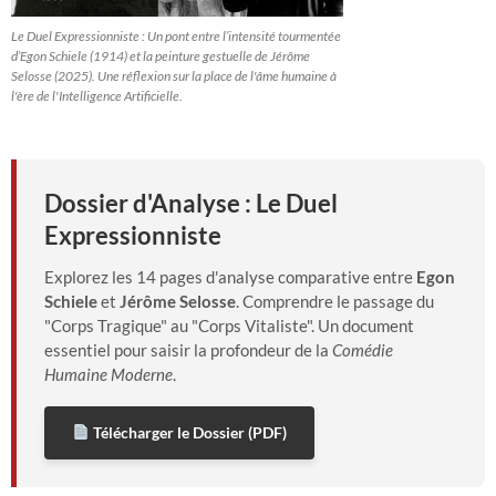
Le Duel Expressionniste : Un pont entre l’intensité tourmentée
d’Egon Schiele (1914) et la peinture gestuelle de Jérôme
Selosse (2025). Une réflexion sur la place de l'âme humaine à
l'ère de l'Intelligence Artificielle.
Dossier d'Analyse : Le Duel
Expressionniste
Explorez les 14 pages d'analyse comparative entre
Egon
Schiele
et
Jérôme Selosse
. Comprendre le passage du
"Corps Tragique" au "Corps Vitaliste". Un document
essentiel pour saisir la profondeur de la
Comédie
Humaine Moderne
.
Télécharger le Dossier (PDF)