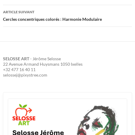
articles
ARTICLE SUIVANT
Cercles concentriques colorés : Harmonie Modulaire
SELOSSE ART
- Jérôme Selosse
22 Avenue Armand Huysmans 1050 Ixelles
+32 477 16 40 11
selossej@pixystree.com