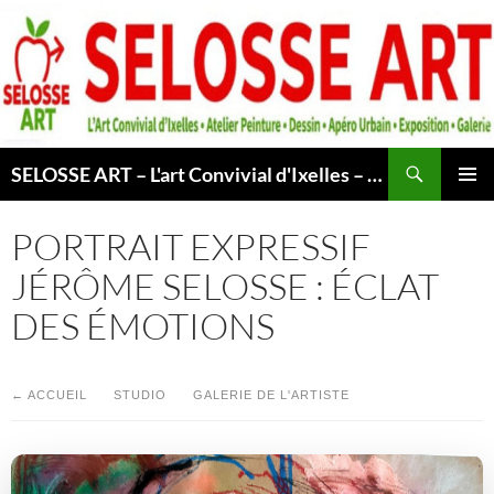
Aller
au
contenu
Recherche
SELOSSE ART – L'art Convivial d'Ixelles – Atelier & Cours Peinture – Dessin – Apéro Urbain -Exposition – Galerie – Bruxelles
MENU
PRINCI
PORTRAIT EXPRESSIF
JÉRÔME SELOSSE : ÉCLAT
DES ÉMOTIONS
← ACCUEIL
STUDIO
GALERIE DE L'ARTISTE