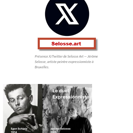
Présence X/Twitter de Selosse Art — Jérôme
Selosse, artiste peintre expressionniste à
Bruxelles.