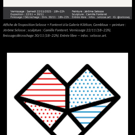
Affiche de l’exposition Selosse × Fonteret à la Galerie Kilékon, Gembloux — peinture :
Jérôme Selosse ; sculpture : Camille Fonteret. Vernissage 22/11 (18–22h),
finissage/décrochage 30/11 (18–22h). Entrée libre — infos : selosse.art.