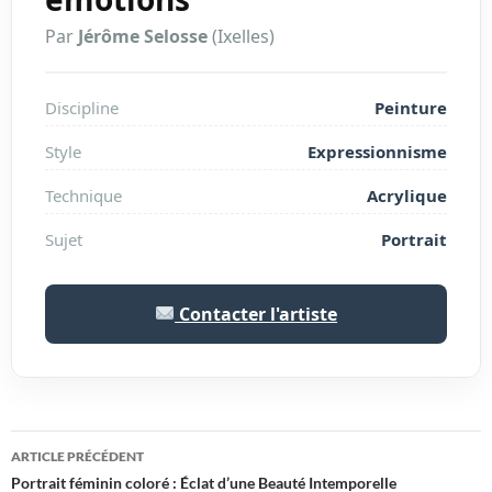
Par
Jérôme Selosse
(Ixelles)
Discipline
Peinture
Style
Expressionnisme
Technique
Acrylique
Sujet
Portrait
Contacter l'artiste
Navigation
ARTICLE PRÉCÉDENT
des
Portrait féminin coloré : Éclat d’une Beauté Intemporelle