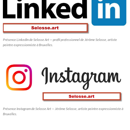
Présence LinkedIn de Selosse Art — profil professionnel de Jérôme Selosse, artiste
peintre expressionniste à Bruxelles.
Présence Instagram de Selosse Art — Jérôme Selosse, artiste peintre expressionniste à
Bruxelles.