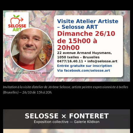
Invitation à la visite d’atelier de Jérôme Selosse, artiste peintre expressionniste à Ixelles
(Bruxelles) — 26/10 de 15h à 20h.