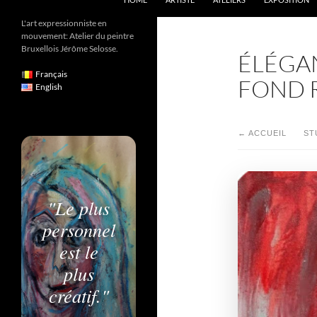
L'art expressionniste en
mouvement: Atelier du peintre
Bruxellois Jérôme Selosse.
ÉLÉGA
Français
FOND 
English
← ACCUEIL
ST
"Le plus
personnel
est le
plus
créatif."