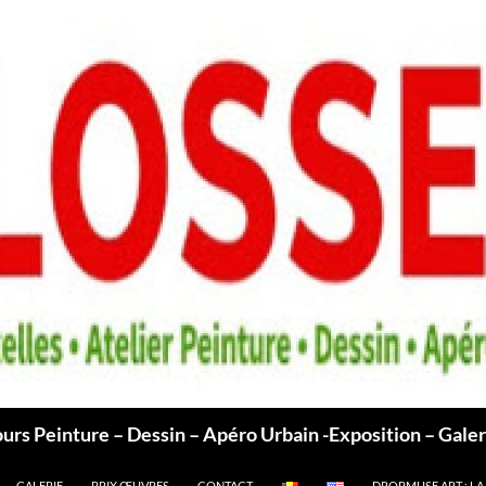
ours Peinture – Dessin – Apéro Urbain -Exposition – Galer
GALERIE
PRIX ŒUVRES
CONTACT
DROPMUSE.ART : LA