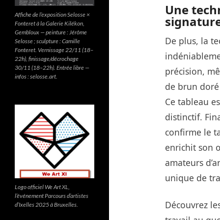
Une tech
Affiche de l’exposition Selosse ×
signatur
Fonteret à la Galerie Kilékon,
Gembloux — peinture : Jérôme
De plus, la t
Selosse ; sculpture : Camille
Fonteret. Vernissage 22/11 (18–
indéniablemen
22h), finissage/décrochage
30/11 (18–22h). Entrée libre —
précision, mê
infos : selosse.art.
de brun doré 
Ce tableau es
distinctif. F
confirme le t
enrichit son
amateurs d’ar
unique de tra
Logo officiel We Art XL,
l’événement Parcours d’artistes
Découvrez les
d’Ixelles 2025 à Bruxelles.