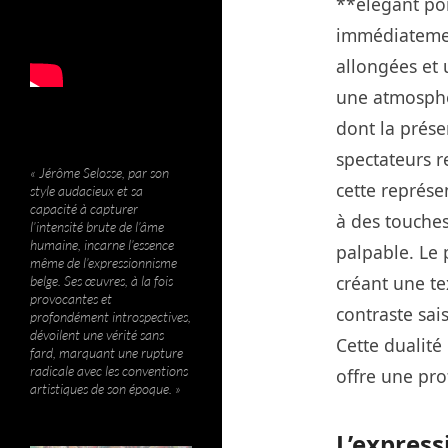
**élégant po
immédiatement
allongées et 
une atmosphè
dont la présen
spectateurs 
« Jérôme Selosse, par son
cette représe
style audacieux et sa
capacité à capturer
à des touches
l’intensité brute de l’âme
humaine, incarne l’essence
palpable. Le 
même de l’expressionnisme
créant une tex
belge. Ses œuvres, à la fois
provocantes et
contraste sai
profondément introspectives,
dévoilent une vérité sans
Cette dualité
fard, marquant une rupture
radicale avec les conventions
offre une pro
artistiques de son époque. »
L’expres