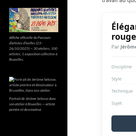
travail au qu
Éléga
roug
Affiche officielle du Parcours
d’artistes d’Ixelles (23–
Par
Jérôme
26/10/2025) — 30 ateliers, 100
artistes, 1 exposition collective à
Bruxelles.
Discipline
Style
Technique
Portrait de Jérôme Selosse dans
Sujet
son atelier à Bruxelles — artiste
peintre et dessinateur.