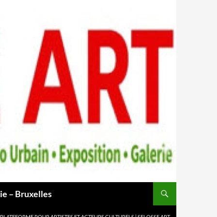
ie – Bruxelles
 PLATEFORME POUR ARTISTES ET ACTEURS CULTURELS | SELOSSE ART