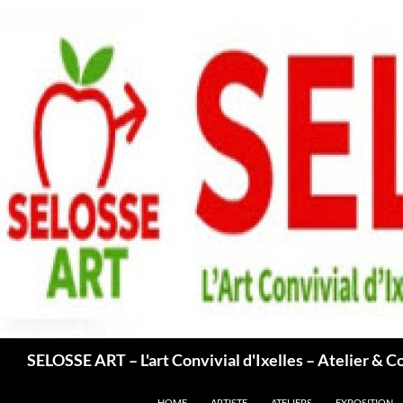
Aller
au
contenu
Recherche
SELOSSE ART – L'art Convivial d'Ixelles – Atelier & C
HOME
ARTISTE
ATELIERS
EXPOSITION