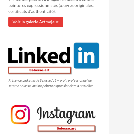
peintures expressionnistes (œuvres originales,
certificats d’authenticité).
Voir la galerie Artmajeur
Présence LinkedIn de Selosse Art — profil professionnel de
Jérôme Selosse, artiste peintre expressionniste à Bruxelles.