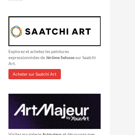
Explorez et achetez les peintures
expressionnistes de
Jérôme Selosse
sur Saatchi
Art.
Acheter sur Saatchi Art
Visitez ma galerie
Artmajeur
et découvrez mes