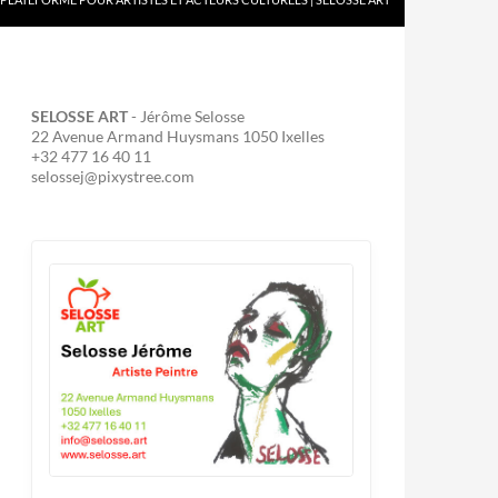
SELOSSE ART
- Jérôme Selosse
22 Avenue Armand Huysmans 1050 Ixelles
+32 477 16 40 11
selossej@pixystree.com