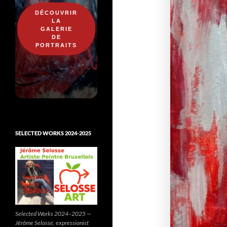
DÉCOUVRIR
LA
GALERIE
DE
PORTRAITS
SELECTED WORKS 2024-2025
Selected Works 2024–2025 —
Jérôme Selosse, expressionist