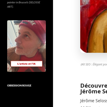
painter in Brussels (SELOSSE
ART).
(Alt SEO : Élégant p
Découvrez
OBSESSION ROUGE
Jérôme S
Jérôme Selos