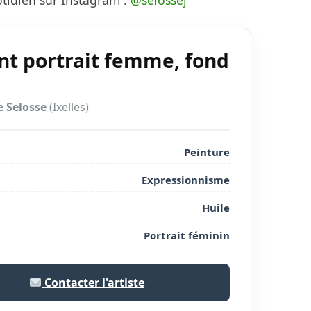
otidien sur Instagram :
@selossej
nt portrait femme, fond
e
 Selosse
(Ixelles)
Peinture
Expressionnisme
Huile
Portrait féminin
Contacter l'artiste