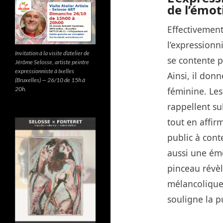
de l’émot
Effectivement
l’expressionn
Invitation à la visite d’atelier de
se contente p
Jérôme Selosse, artiste peintre
expressionniste à Ixelles
Ainsi, il don
(Bruxelles) — 26/10 de 15h à
20h.
féminine. Les
rappellent s
tout en affirm
public à con
aussi une ém
pinceau révèl
mélancolique.
souligne la p