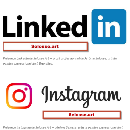
Présence LinkedIn de Selosse Art — profil professionnel de Jérôme Selosse, artiste
peintre expressionniste à Bruxelles.
Présence Instagram de Selosse Art — Jérôme Selosse, artiste peintre expressionniste à