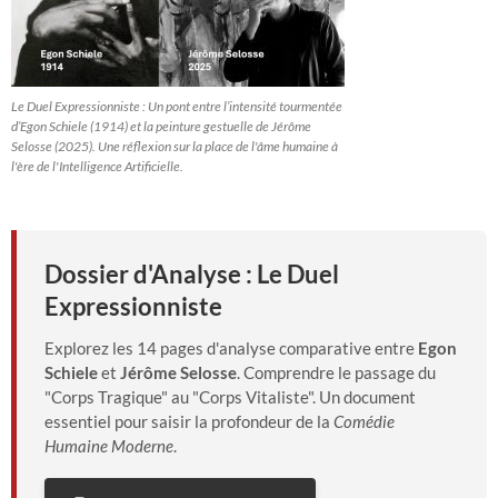
Le Duel Expressionniste : Un pont entre l’intensité tourmentée
d’Egon Schiele (1914) et la peinture gestuelle de Jérôme
Selosse (2025). Une réflexion sur la place de l'âme humaine à
l'ère de l'Intelligence Artificielle.
Dossier d'Analyse : Le Duel
Expressionniste
Explorez les 14 pages d'analyse comparative entre
Egon
Schiele
et
Jérôme Selosse
. Comprendre le passage du
"Corps Tragique" au "Corps Vitaliste". Un document
essentiel pour saisir la profondeur de la
Comédie
Humaine Moderne
.