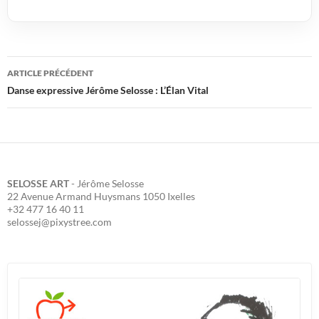
Navigation
ARTICLE PRÉCÉDENT
des
Danse expressive Jérôme Selosse : L’Élan Vital
articles
SELOSSE ART
- Jérôme Selosse
22 Avenue Armand Huysmans 1050 Ixelles
+32 477 16 40 11
selossej@pixystree.com