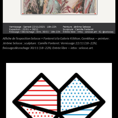
Affiche de l’exposition Selosse × Fonteret à la Galerie Kilékon, Gembloux — peinture :
Jérôme Selosse ; sculpture : Camille Fonteret. Vernissage 22/11 (18–22h),
finissage/décrochage 30/11 (18–22h). Entrée libre — infos : selosse.art.