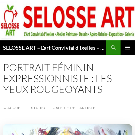
Aller
au
contenu
Recherche
SELOSSE ART – L'art Convivial d'Ixelles – Atelier & Cours Peinture – Dessin – Apéro Urbain -Exposition – Galerie – Bruxelles
MENU
PRINCI
PORTRAIT FÉMININ
EXPRESSIONNISTE : LES
YEUX ROUGEOYANTS
← ACCUEIL
STUDIO
GALERIE DE L'ARTISTE