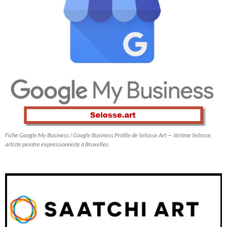
Fiche Google My Business / Google Business Profile de Selosse Art — Jérôme Selosse,
artiste peintre expressionniste à Bruxelles.