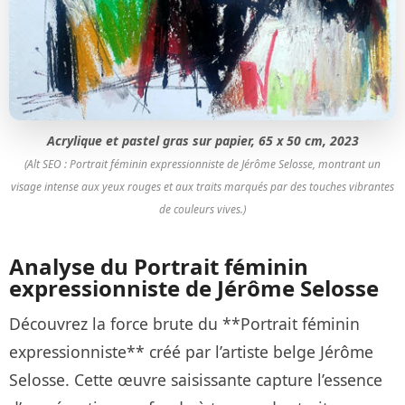
Acrylique et pastel gras sur papier, 65 x 50 cm, 2023
(Alt SEO : Portrait féminin expressionniste de Jérôme Selosse, montrant un
visage intense aux yeux rouges et aux traits marqués par des touches vibrantes
de couleurs vives.)
Analyse du Portrait féminin
expressionniste de Jérôme Selosse
Découvrez la force brute du **Portrait féminin
expressionniste** créé par l’artiste belge Jérôme
Selosse. Cette œuvre saisissante capture l’essence