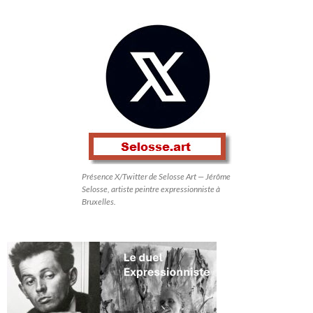
Présence X/Twitter de Selosse Art — Jérôme
Selosse, artiste peintre expressionniste à
Bruxelles.