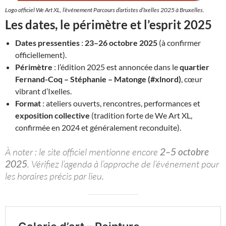
Logo officiel We Art XL, l’événement Parcours d’artistes d’Ixelles 2025 à Bruxelles.
Les dates, le périmètre et l’esprit 2025
Dates pressenties
:
23–26 octobre 2025
(à confirmer
officiellement).
Périmètre
: l’édition 2025 est annoncée dans le
quartier
Fernand-Coq – Stéphanie – Matonge (#xlnord)
, cœur
vibrant d’Ixelles.
Format
: ateliers ouverts, rencontres, performances et
exposition collective
(tradition forte de We Art XL,
confirmée en 2024 et généralement reconduite).
À noter : le site officiel mentionne encore
2–5 octobre
2025
. Vérifiez l’agenda à l’approche de l’événement pour
les horaires précis par lieu.