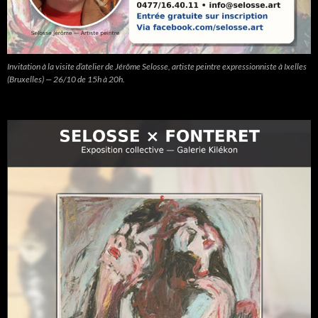
Invitation à la visite d’atelier de Jérôme Selosse, artiste peintre expressionniste à Ixelles
(Bruxelles) — 26/10 de 15h à 20h.