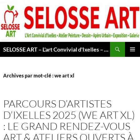
Aller
au
contenu
Recherche
SELOSSE ART – L'art Convivial d'Ixelles – Atelier & Cours Peinture – Dessin – Apéro Urbain -Exposition – Galerie – Bruxelles
MENU
PRINCI
Archives par mot-clé : we art xl
PARCOURS D’ARTISTES
D’IXELLES 2025 (WE ART XL)
: LE GRAND RENDEZ-VOUS
ART & ATELIERS OUVERTS À