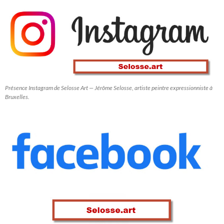
Présence Instagram de Selosse Art — Jérôme Selosse, artiste peintre expressionniste à
Bruxelles.